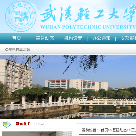
首页
|
基建动态
|
机构设置
|
办公通知
|
支部报
欢迎光临本网站
当前位置：
首页
>>
基建动态
>>
正